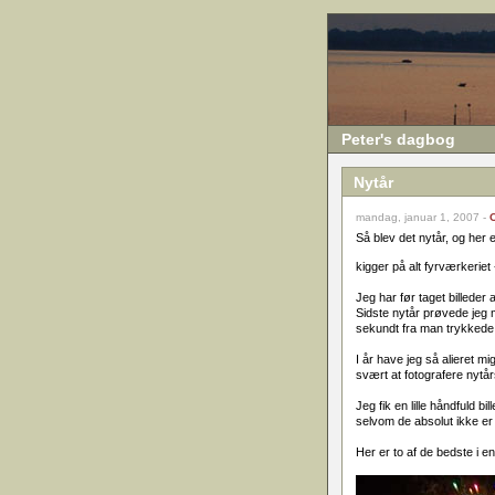
Peter's dagbog
Nytår
mandag, januar 1, 2007 -
Så blev det nytår, og her 
kigger på alt fyrværkeriet
Jeg har før taget billeder
Sidste nytår prøvede jeg m
sekundt fra man trykkede p
I år have jeg så alieret m
svært at fotografere nytår
Jeg fik en lille håndfuld bi
selvom de absolut ikke er n
Her er to af de bedste i 