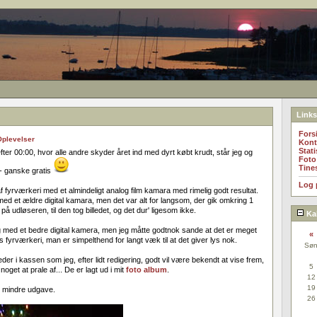
Links
Fors
Oplevelser
Kont
Stati
efter 00:00, hvor alle andre skyder året ind med dyrt købt krudt, står jeg og
Foto
Tine
 - ganske gratis
Log 
 af fyrværkeri med et almindeligt analog film kamara med rimelig godt resultat.
ed et ældre digital kamara, men det var alt for langsom, der gik omkring 1
å udløseren, til den tog billedet, og det dur' ligesom ikke.
Ka
ig med et bedre digital kamera, men jeg måtte godtnok sande at det er meget
«
s fyrværkeri, man er simpelthend for langt væk til at det giver lys nok.
Sø
lleder i kassen som jeg, efter lidt redigering, godt vil være bekendt at vise frem,
5
oget at prale af... De er lagt ud i mit
foto album
.
12
19
en mindre udgave.
26