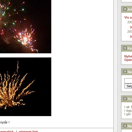
Ark
Vis a
20
j
20
j
Kat
Nyhe
Ople
Sø
Tot
I alt:
I dag
I går
 nytår !
Nye
ermalink
|
relateret link