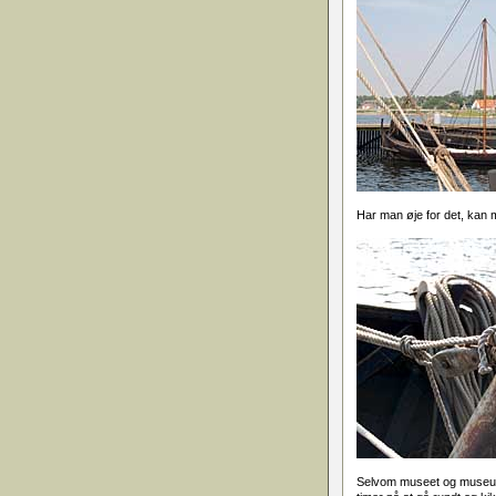
Har man øje for det, kan 
Selvom museet og museumsø