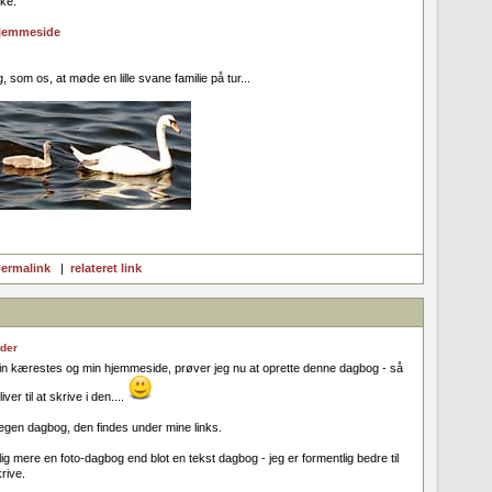
kke.
hjemmeside
som os, at møde en lille svane familie på tur...
ermalink
|
relateret link
der
å min kærestes og min hjemmeside, prøver jeg nu at oprette denne dagbog - så
ver til at skrive i den....
egen dagbog, den findes under mine links.
ig mere en foto-dagbog end blot en tekst dagbog - jeg er formentlig bedre til
krive.