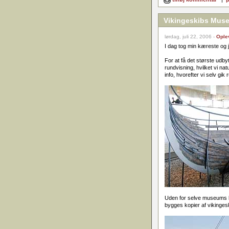
Vikingeskibs Muse
lørdag, juli 22, 2006 -
Ople
I dag tog min kæreste og j
For at få det største udby
rundvisning, hvilket vi na
info, hvorefter vi selv gik
Uden for selve museums b
bygges kopier af vikingesk