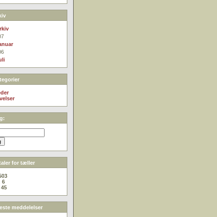
iv
rkiv
07
anuar
06
uli
egorier
der
velser
g:
aler for tæller
503
:
6
:
45
ste meddelelser