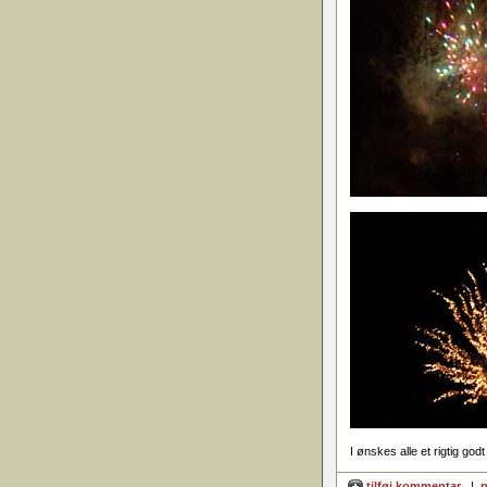
I ønskes alle et rigtig godt
tilføj kommentar
|
p