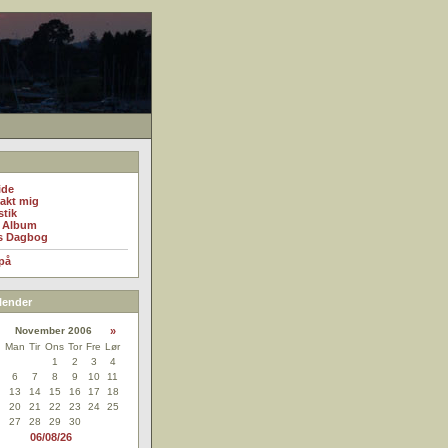
ide
akt mig
stik
 Album
s Dagbog
på
lender
November 2006
»
n
Man
Tir
Ons
Tor
Fre
Lør
1
2
3
4
6
7
8
9
10
11
13
14
15
16
17
18
20
21
22
23
24
25
27
28
29
30
06/08/26