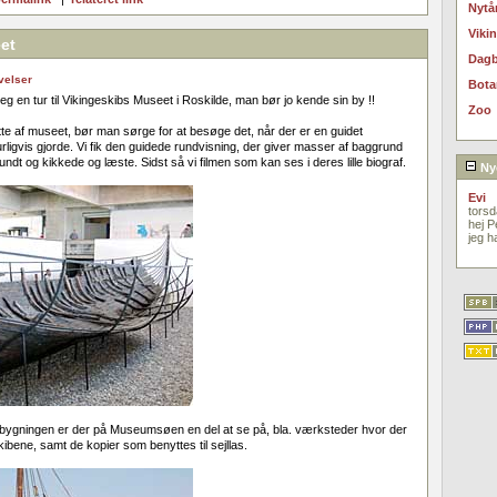
Nytå
Viki
et
Dag
velser
Bota
eg en tur til Vikingeskibs Museet i Roskilde, man bør jo kende sin by !!
Zoo
tte af museet, bør man sørge for at besøge det, når der er en guidet
turligvis gjorde. Vi fik den guidede rundvisning, der giver masser af baggrund
 rundt og kikkede og læste. Sidst så vi filmen som kan ses i deres lille biograf.
Ny
Evi
tors
hej P
jeg h
ygningen er der på Museumsøen en del at se på, bla. værksteder hvor der
ibene, samt de kopier som benyttes til sejllas.