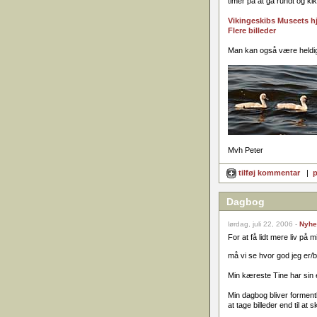
timer på at gå rundt og ki
Vikingeskibs Museets 
Flere billeder
Man kan også være heldig, 
Mvh Peter
tilføj kommentar
|
p
Dagbog
lørdag, juli 22, 2006 -
Nyhe
For at få lidt mere liv p
må vi se hvor god jeg er/bli
Min kæreste Tine har sin 
Min dagbog bliver formentl
at tage billeder end til at s