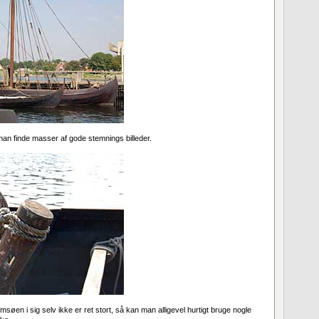
man finde masser af gode stemnings billeder.
en i sig selv ikke er ret stort, så kan man alligevel hurtigt bruge nogle