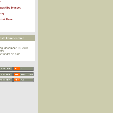
r
ngeskibs Museet
bog
nisk Have
este kommentarer
dag, december 18, 2008
eter
ar fundet din side...